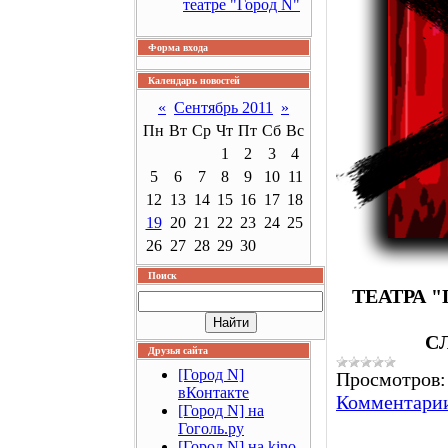
театре "Город N"
Форма входа
Календарь новостей
«
Сентябрь 2011
»
Пн
Вт
Ср
Чт
Пт
Сб
Вс
1
2
3
4
5
6
7
8
9
10
11
12
13
14
15
16
17
18
19
20
21
22
23
24
25
26
27
28
29
30
Поиск
ТЕАТРА 
С
Друзья сайта
[Город N]
Просмотров:
вКонтакте
Комментарии
[Город N] на
Гоголь.ру
[Город N] на kino-