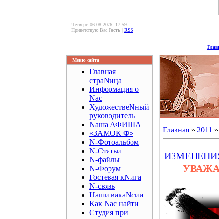
Четверг, 06.08.2026, 17:59
Приветствую Вас
Гость
|
RSS
Глав
Меню сайта
Главная
страNица
Информация о
Nас
ХудожествеNный
руководитель
Nаша АФИША
Главная
»
2011
»
«ЗАМОК Ф»
N-Фотоальбом
N-Статьи
ИЗМЕНЕНИ
N-файлы
УВАЖА
N-Форум
Гостевая кNига
N-связь
Наши вакаNсии
Как Nас найти
Студия при