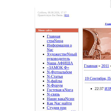
Суббота, 08.08.2026, 17:17
Приветствую Вас
Гость
|
RSS
Глав
Меню сайта
Главная
страNица
Информация о
Nас
ХудожествеNный
руководитель
Nаша АФИША
Главная
»
2011
«ЗАМОК Ф»
N-Фотоальбом
N-Статьи
19 Сентября, 
N-файлы
N-Форум
22:37
ИЗ
Гостевая кNига
N-связь
Наши вакаNсии
Как Nас найти
Студия при