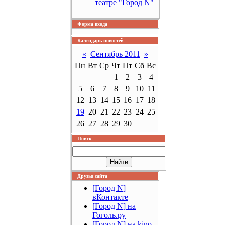
театре "Город N"
Форма входа
Календарь новостей
«
Сентябрь 2011
»
Пн
Вт
Ср
Чт
Пт
Сб
Вс
1
2
3
4
5
6
7
8
9
10
11
12
13
14
15
16
17
18
19
20
21
22
23
24
25
26
27
28
29
30
Поиск
Друзья сайта
[Город N]
вКонтакте
[Город N] на
Гоголь.ру
[Город N] на kino-