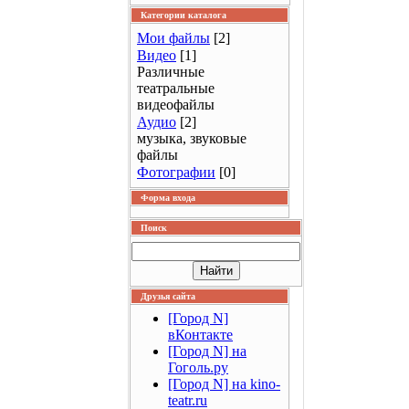
Категории каталога
Мои файлы
[2]
Видео
[1]
Различные
театральные
видеофайлы
Аудио
[2]
музыка, звуковые
файлы
Фотографии
[0]
Форма входа
Поиск
Друзья сайта
[Город N]
вКонтакте
[Город N] на
Гоголь.ру
[Город N] на kino-
teatr.ru