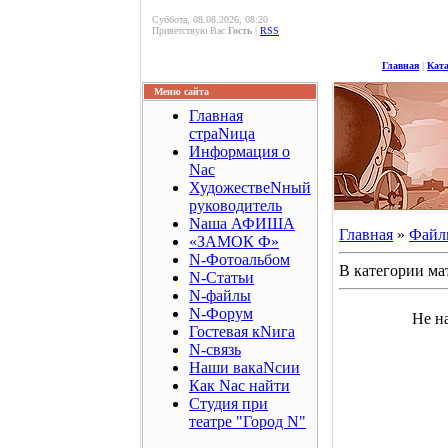
Суббота, 08.08.2026, 08:20
Приветствую Вас
Гость
|
RSS
Главная
|
Кат
Меню сайта
Главная
страNица
Информация о
Nас
ХудожествеNный
руководитель
Nаша АФИША
Главная
»
Файл
«ЗАМОК Ф»
N-Фотоальбом
В категории ма
N-Статьи
N-файлы
N-Форум
Не н
Гостевая кNига
N-связь
Наши вакаNсии
Как Nас найти
Студия при
театре "Город N"