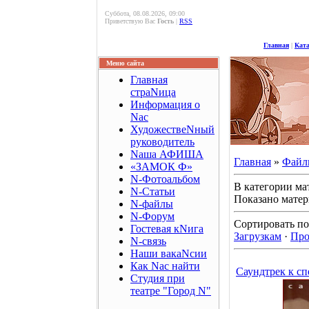
Суббота, 08.08.2026, 09:00
Приветствую Вас
Гость
|
RSS
Главная
|
Кат
Меню сайта
Главная
страNица
Информация о
Nас
ХудожествеNный
руководитель
Nаша АФИША
Главная
»
Файл
«ЗАМОК Ф»
N-Фотоальбом
В категории ма
N-Статьи
Показано мате
N-файлы
N-Форум
Сортировать п
Гостевая кNига
Загрузкам
·
Про
N-связь
Наши вакаNсии
Как Nас найти
Саундтрек к сп
Студия при
театре "Город N"