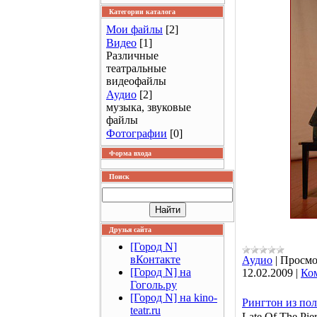
Категории каталога
Мои файлы
[2]
Видео
[1]
Различные
театральные
видеофайлы
Аудио
[2]
музыка, звуковые
файлы
Фотографии
[0]
Форма входа
Поиск
Друзья сайта
[Город N]
вКонтакте
Аудио
|
Просмо
[Город N] на
12.02.2009
|
Ко
Гоголь.ру
[Город N] на kino-
Рингтон из пол
teatr.ru
Late Of The Pie