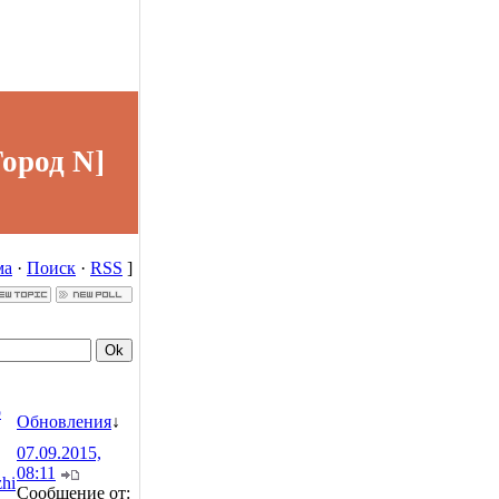
Город N]
ма
·
Поиск
·
RSS
]
р
Обновления
↓
07.09.2015,
08:11
hi
Сообщение от: