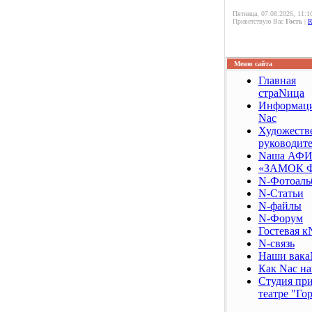
Пятница, 07.08.2026, 11:1
Приветствую Вас
Гость
|
Меню сайта
Главная
страNица
Информаци
Nас
Художест
руководит
Nаша АФ
«ЗАМОК 
N-Фотоаль
N-Статьи
N-файлы
N-Форум
Гостевая к
N-связь
Наши вака
Как Nас н
Студия пр
театре "Го