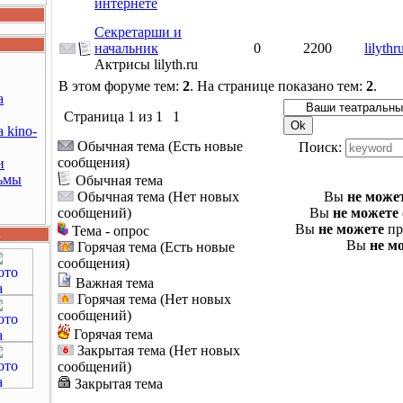
интернете
Секретарши и
начальник
0
2200
lilythr
Актрисы lilyth.ru
В этом форуме тем:
2
. На странице показано тем:
2
.
а
Страница
1
из
1
1
 kino-
Обычная тема (Есть новые
Поиск:
сообщения)
и
ьмы
Обычная тема
Обычная тема (Нет новых
Вы
не може
сообщений)
Вы
не можете
Вы
не можете
пр
Тема - опрос
d
Вы
не м
Горячая тема (Есть новые
сообщения)
Важная тема
Горячая тема (Нет новых
сообщений)
Горячая тема
Закрытая тема (Нет новых
сообщений)
Закрытая тема