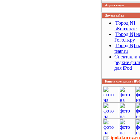
Форма входа
Друзья сайта
[Город N]
вКонтакте
[Город N] н
Гоголь.ру
[Город N] на
teatr.ru
Спектакли 
редкие фил
для iPod
Кино и спектакли / iPo
ipokd.ucoz.ru