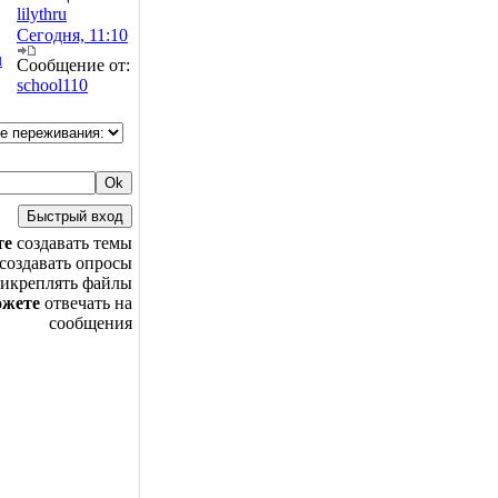
lilythru
Сегодня, 11:10
u
Сообщение от:
school110
те
создавать темы
создавать опросы
икреплять файлы
ожете
отвечать на
сообщения