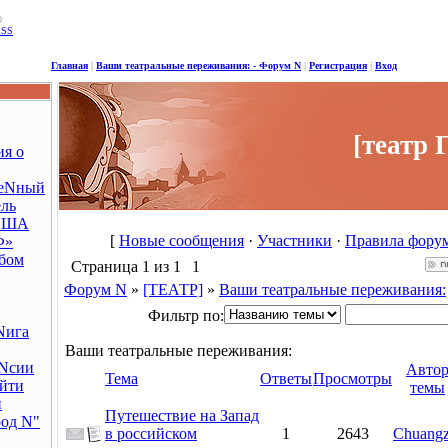
0
RSS
Главная
|
Ваши театральные переживания: - Форум N
|
Регистрация
|
Вход
[театр 
я о
веNный
ель
ИША
[
Новые сообщения
·
Участники
·
Правила фору
Ф»
бом
Страница
1
из
1
1
Форум N
»
[ТЕАТР]
»
Ваши театральные переживания:
Фильтр по:
Nига
Ваши театральные переживания:
Nсии
Авто
Тема
Ответы
Просмотры
айти
темы
и
Путешествие на Запад
род N"
в российском
1
2643
Chuangz