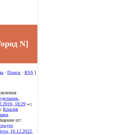
Город N]
ма
·
Поиск
·
RSS
]
овления
едельник,
2.2016, 18:29
а:
Красив
ушки
бщение от:
cowyes
ота, 10.12.2022,