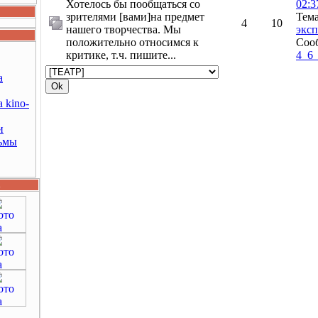
Хотелось бы пообщаться со
02:3
зрителями [вами]на предмет
Тем
4
10
нашего творчества. Мы
эксп
положительно относимся к
Соо
критике, т.ч. пишите...
4_6
а
 kino-
и
ьмы
d