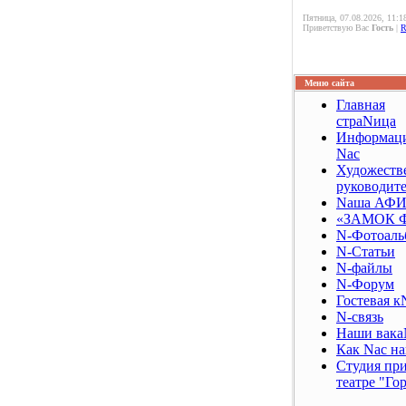
Пятница, 07.08.2026, 11:1
Приветствую Вас
Гость
|
Меню сайта
Главная
страNица
Информаци
Nас
Художест
руководит
Nаша АФ
«ЗАМОК 
N-Фотоаль
N-Статьи
N-файлы
N-Форум
Гостевая к
N-связь
Наши вака
Как Nас н
Студия пр
театре "Го