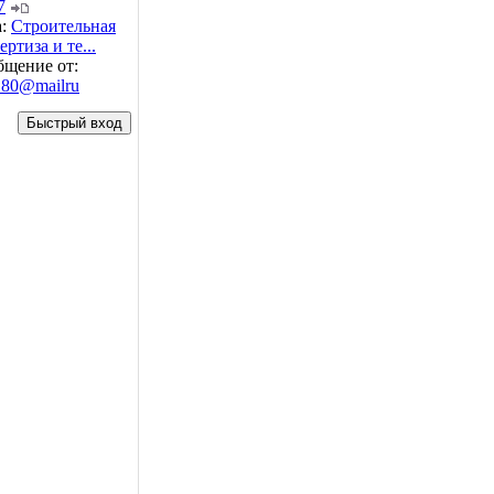
7
а:
Строительная
ертиза и те...
бщение от:
_80@mailru