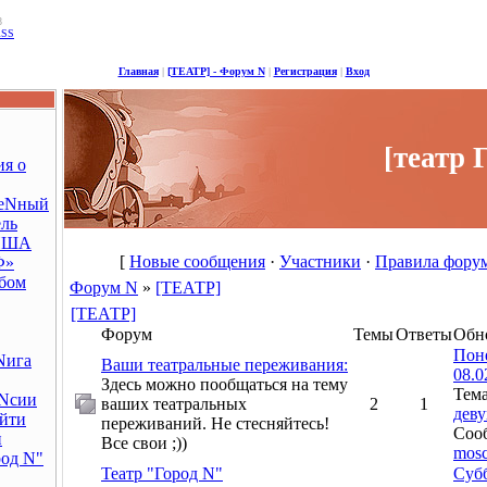
8
RSS
Главная
|
[ТЕАТР] - Форум N
|
Регистрация
|
Вход
[театр 
я о
веNный
ель
ИША
[
Новые сообщения
·
Участники
·
Правила фору
Ф»
бом
Форум N
»
[ТЕАТР]
[ТЕАТР]
Форум
Темы
Ответы
Обн
Пон
Nига
Ваши театральные переживания:
08.0
Здесь можно пообщаться на тему
Тем
Nсии
ваших театральных
2
1
дев
айти
переживаний. Не стесняйтесь!
Соо
и
Все свои ;))
mos
род N"
Театр "Город N"
Субб