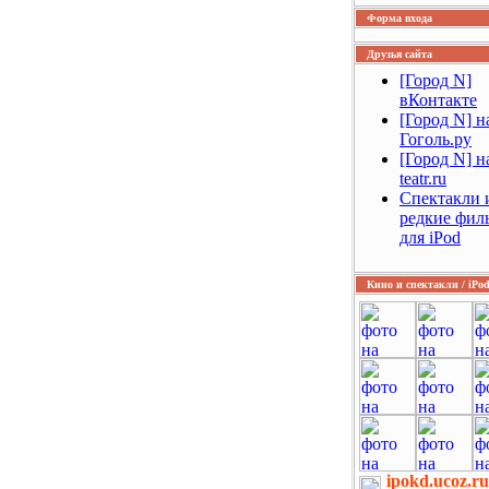
Форма входа
Друзья сайта
[Город N]
вКонтакте
[Город N] н
Гоголь.ру
[Город N] на
teatr.ru
Спектакли 
редкие фил
для iPod
Кино и спектакли / iPo
ipokd.ucoz.ru