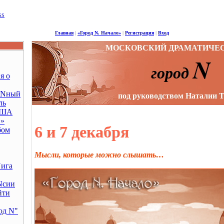
SS
Главная
|
«Город N. Начало»
|
Регистрация
|
Вход
МОСКОВСКИЙ ДРАМАТИЧЕС
N
г
ород
я о
еNный
под руководством Наталии 
ль
ИША
»
6 и 7 декабря
бом
Мысли, которые можно слышать…
Nига
Nсии
йти
од N"