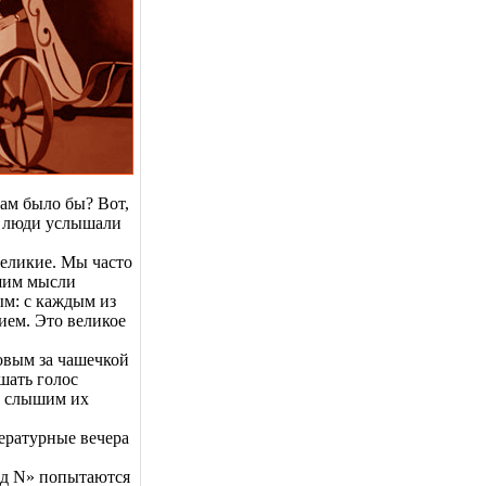
ам было бы? Вот,
ы люди услышали
.
великие. Мы часто
ышим мысли
ым: с каждым из
ием. Это великое
овым за чашечкой
шать голос
ы слышим их
ературные вечера
од N» попытаются