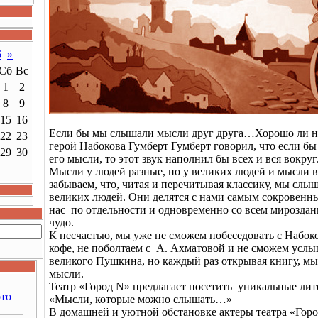
6
»
Сб
Вс
1
2
8
9
15
16
Если бы мы слышали мысли друг друга…Хорошо ли н
22
23
герой Набокова Гумберт Гумберт говорил, что если б
29
30
его мысли, то этот звук наполнил бы всех и вся вокруг
Мысли у людей разные, но у великих людей и мысли 
забываем, что, читая и перечитывая классику, мы сл
великих людей. Они делятся с нами самым сокровенн
нас по отдельности и одновременно со всем мироздан
чудо.
К несчастью, мы уже не сможем побеседовать с Набок
кофе, не поболтаем с А. Ахматовой и не сможем услы
великого Пушкина, но каждый раз открывая книгу, м
мысли.
Театр «Город N» предлагает посетить уникальные лит
«Мысли, которые можно слышать…»
В домашней и уютной обстановке актеры театра «Гор