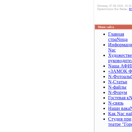
Пятница, 07.08.2026, 10:36
Приветствую Вас
Гость
|
R
Меню сайта
Главная
страNица
Информаци
Nас
Художеств
руководите
Nаша АФ
«ЗАМОК Ф
N-Фотоаль
N-Статьи
N-файлы
N-Форум
Гостевая к
N-связь
Наши вака
Как Nас на
Студия при
театре "Гор