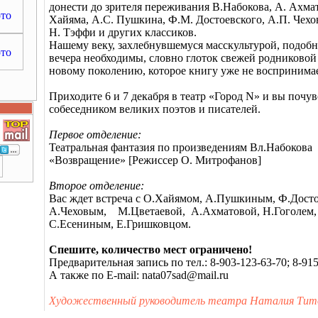
донести до зрителя переживания В.Набокова, А. Ахма
Хайяма, А.С. Пушкина, Ф.М. Достоевского, А.П. Чехов
Н. Тэффи и других классиков.
Нашему веку, захлебнувшемуся масскультурой, подоб
вечера необходимы, словно глоток свежей родниковой
новому поколению, которое книгу уже не воспринимае
Приходите 6 и 7 декабря в театр «Город N» и вы почув
собеседником великих поэтов и писателей.
Первое отделение:
Театральная фантазия по произведениям Вл.Набокова
«Возвращение» [Режиссер О. Митрофанов]
Второе отделение:
Вас ждет встреча с О.Хайямом, А.Пушкиным, Ф.Дост
А.Чеховым, М.Цветаевой, А.Ахматовой, Н.Гоголем,
С.Есениным, Е.Гришковцом.
Спешите, количество мест ограничено!
Предварительная запись по тел.: 8-903-123-63-70; 8-91
А также по E-mail: nata07sad@mail.ru
Художественный руководитель театра Наталия Тит