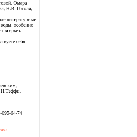
товой, Омара
а, Н.В. Гоголя,
ные литературные
 воды, особенно
т всерьез.
ствуете себя
оевским,
 Н.Тэффи,
5-095-64-74
ова