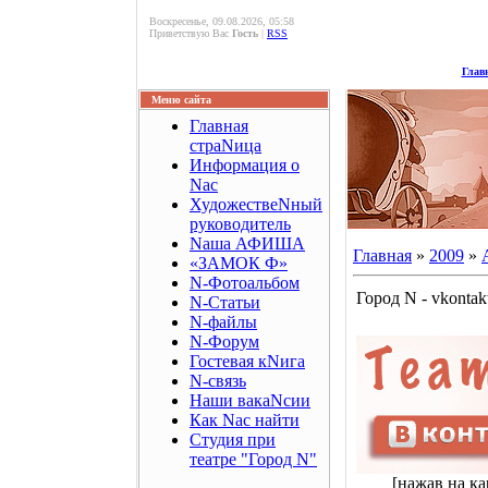
Воскресенье, 09.08.2026, 05:58
Приветствую Вас
Гость
|
RSS
Глав
Меню сайта
Главная
страNица
Информация о
Nас
ХудожествеNный
руководитель
Nаша АФИША
Главная
»
2009
»
«ЗАМОК Ф»
N-Фотоальбом
Город N - vkontak
N-Статьи
N-файлы
N-Форум
Гостевая кNига
N-связь
Наши вакаNсии
Как Nас найти
Студия при
театре "Город N"
[нажав на ка