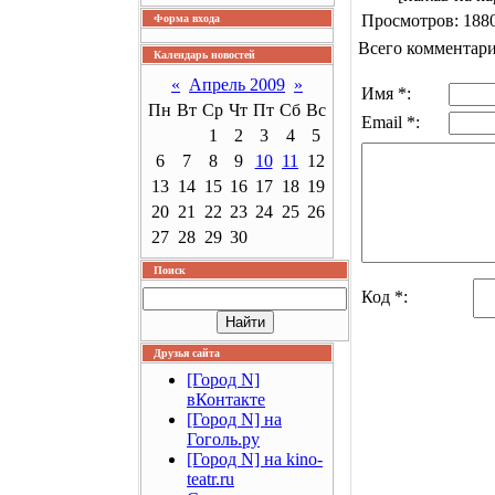
Просмотров: 1880
Форма входа
Всего комментар
Календарь новостей
«
Апрель 2009
»
Имя *:
Пн
Вт
Ср
Чт
Пт
Сб
Вс
Email *:
1
2
3
4
5
6
7
8
9
10
11
12
13
14
15
16
17
18
19
20
21
22
23
24
25
26
27
28
29
30
Поиск
Код *:
Друзья сайта
[Город N]
вКонтакте
[Город N] на
Гоголь.ру
[Город N] на kino-
teatr.ru